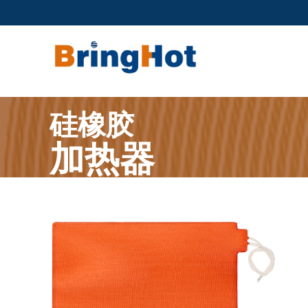
硅橡
胶
加
热
器